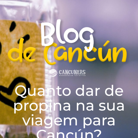
Quanto dar de
propina na sua
viagem para
Cancún?