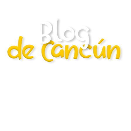
O que são
cenotes?