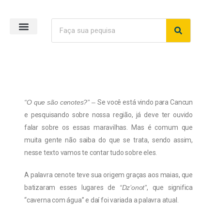
Página inicial
“O que são cenotes?” –
Se você está vindo para Cancun
e pesquisando sobre nossa região, já deve ter ouvido
falar sobre os essas maravilhas. Mas é comum que
muita gente não saiba do que se trata, sendo assim,
nesse texto vamos te contar tudo sobre eles.
A palavra cenote teve sua origem graças aos maias, que
batizaram esses lugares de
“Dz’onot”
, que significa
“caverna com água” e daí foi variada a palavra atual.