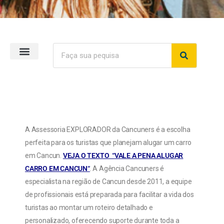
Página inicial
A Assessoria EXPLORADOR da Cancuners é a escolha
perfeita para os turistas que planejam alugar um carro
em Cancun.
VEJA O TEXTO “
VALE A PENA ALUGAR
CARRO EM CANCUN
“
. A Agência Cancuners é
especialista na região de Cancun desde 2011, a equipe
de profissionais está preparada para facilitar a vida dos
turistas ao montar um roteiro detalhado e
personalizado, oferecendo suporte durante toda a